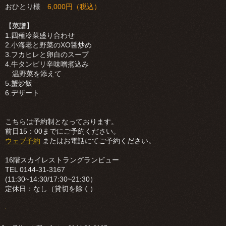
おひとり様
6,000円（税込）
【菜譜】
1.四種冷菜盛り合わせ
2.小海老と野菜のXO醤炒め
3.フカヒレと卵白のスープ
4.牛タンピリ辛味噌煮込み
温野菜を添えて
5.蟹炒飯
6.デザート
こちらは予約制となっております。
前日15：00までにご予約ください。
ウェブ予約
またはお電話にてご予約ください。
16階スカイレストラングランビュー
TEL 0144-31-3167
(11:30~14:30/17:30~21:30）
定休日：なし（貸切を除く）