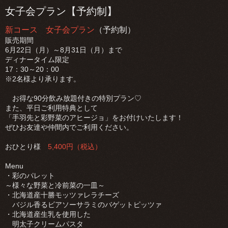
女子会プラン【予約制】
新コース 女子会プラン
（予約制）
販売期間
6月22日（月）～8月31日（月）まで
ディナータイム限定
17：30～20：00
※2名様より承ります。
お得な90分飲み放題付きの特別プラン♡
また、平日ご利用特典として
「手羽先と彩野菜のアヒージョ」をお付けいたします！
ぜひお友達や仲間内でご利用ください。
おひとり様
5,400円（税込）
Menu
・彩のパレット
～様々な野菜と冷前菜の一皿～
・北海道産十勝モッツァレラチーズ
バジル香るビアソーサラミのバゲットピッツァ
・北海道産生乳を使用した
明太子クリームパスタ