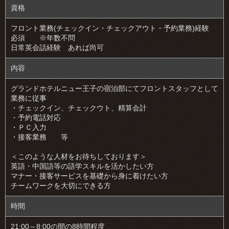
資格
フロント業務(チェックイン・チェックアウト・予約業務)経験
必須 ※年数不問
日常英会話経験 あれば尚可
内容
グランドホテルニュー王子の宿泊部にてフロントスタッフとして
業務に従事
・チェックイン、チェックウト、精算会計
・予約電話対応
・ＰＣ入力
・接客業務 等
＜このような人材をお待ちしております＞
英語・中国語等の語学スキルを活かしたい方
マナー・接客サービスを基礎から身に着けたい方
チームワークを大切にできる方
時間
21:00～8:00の間の8時間程度