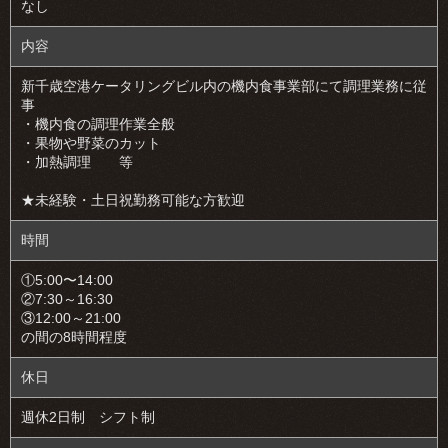
なし
内容
新千歳空港ケータリングビル内の機内食事業部にて調理業務に従
事
・機内食の調理作業全般
・果物や野菜のカット
・加熱調理 等
★未経験・土日祝勤務可能な方歓迎
時間
①5:00〜14:00
②7:30～16:30
③12:00～21:00
の間の8時間程度
休日
週休2日制 シフト制