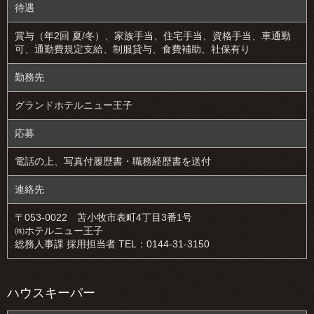
待遇
賞与（年2回 夏/冬）、家族手当、住宅手当、資格手当、車通勤
可、通勤費規定支給、制服貸与、食費補助、社保有り
勤務先
グランドホテルニュー王子
応募
電話の上、写真付履歴書・職務経歴書を送付
連絡先
〒053-0022 苫小牧市表町4丁目3番1号
㈱ホテルニュー王子
総務人事課 採用担当者 TEL：0144-31-3150
ハウスキーパー