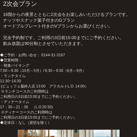
2次会プラン
16階からの夜景とともに2次会をお楽しみいただけるプランです。
ナッツやスナック菓子付きのGプラン
オードブルプレート付きのVプランからお選びください。
完全予約制です。ご利用の3日前15:00までにご予約ください。
飲み放題は90分制とさせていただきます。
◆ご予約・お問い合せ： 0144-31-3167
◆営業時間：
・朝食バイキング
7:00～9:30（10月～5月）/ 6:30～9:30（6月～9月）
・ランチタイム
11:30~14:30
(ビュッフェ最終入店 13:00 アラカルトL.O. 14:00）
※ランチコースのご利用時は
ご利用日の3日前15:00までにご予約ください。
・ディナータイム
17：30～21：30 （L.O.20:30)
※ディナーコースのご利用時は
ご利用日の3日前15:00までにご予約ください。
◆定休日：なし（貸切を除く）