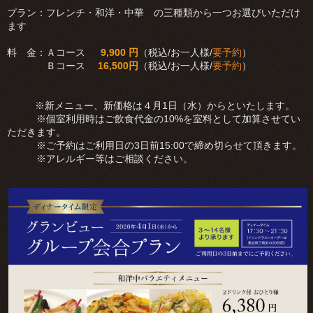
プラン：フレンチ・和洋・中華 の三種類から一つお選びいただけ
ます
料 金：Ａコース
9,900 円
（税込/お一人様/
要予約
）
Ｂコース
16,500円
（税込/お一人様/
要予約
）
※新メニュー、新価格は４月1日（水）からといたします。
※個室利用時はご飲食代金の10%を室料として加算させてい
ただきます。
※ご予約はご利用日の3日前15:00で締め切らせて頂きます。
※アレルギー等はご相談ください。