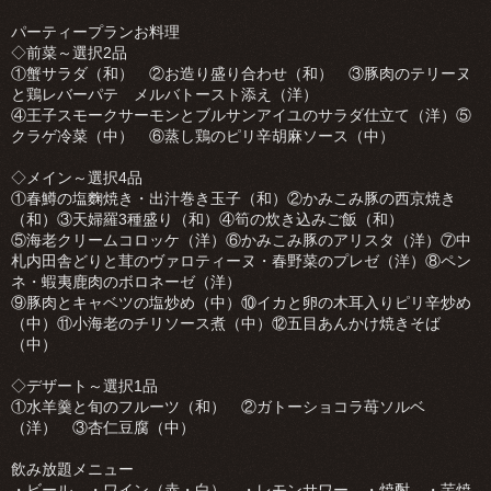
パーティープランお料理
◇前菜～選択2品
①蟹サラダ（和） ②お造り盛り合わせ（和） ③豚肉のテリーヌ
と鶏レバーパテ メルバトースト添え（洋）
④王子スモークサーモンとブルサンアイユのサラダ仕立て（洋）⑤
クラゲ冷菜（中） ⑥蒸し鶏のピリ辛胡麻ソース（中）
◇メイン～選択4品
①春鱒の塩麴焼き・出汁巻き玉子（和）②かみこみ豚の西京焼き
（和）③天婦羅3種盛り（和）④筍の炊き込みご飯（和）
⑤海老クリームコロッケ（洋）⑥かみこみ豚のアリスタ（洋）⑦中
札内田舎どりと茸のヴァロティーヌ・春野菜のプレゼ（洋）⑧ペン
ネ・蝦夷鹿肉のボロネーゼ（洋）
⑨豚肉とキャベツの塩炒め（中）⑩イカと卵の木耳入りピリ辛炒め
（中）⑪小海老のチリソース煮（中）⑫五目あんかけ焼きそば
（中）
◇デザート～選択1品
①水羊羹と旬のフルーツ（和） ②ガトーショコラ苺ソルベ
（洋） ③杏仁豆腐（中）
飲み放題メニュー
・ビール ・ワイン（赤・白） ・レモンサワー ・焼酎 ・芋焼