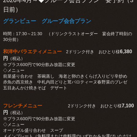
2026年4月～◆グループ会合プラン 要予約（3
日前）
グランビュー グループ会合プラン
時間：17:30～21:30 （ドリンクラストオーダー 宴会終了時刻の
30分前）
和洋中バラエティメニュー
6,380
2ドリンク付き おひとり様
円
（税込）
※プラス600円で90分飲み放題に変更
◇メニュー
前菜盛り合わせ 茶碗蒸し 海老と卵のきくらげ入りピリ辛炒め
赤魚の西京焼き 中札内田どりと茸バロティーヌ春野菜のブレゼ
五目あんかけ焼きそば デザート
フレンチメニュー
7,100
2ドリンク付き おひとり様
円
（税込）
※プラス600円で90分飲み放題に変更
◇メニュー
オードヴル盛り合わせ スープ
メインプレート（魚料理または肉料理のいずれかをお選びいただけ