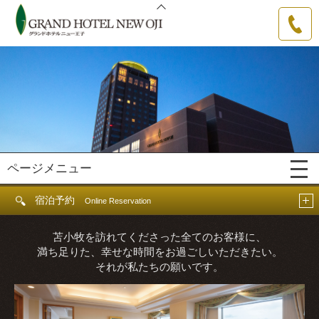
グランドホテルニュー王子
0144-31-
3111
ページメニュー
宿泊予約
Online Reservation
苫小牧を訪れてくださった全てのお客様に、
満ち足りた、幸せな時間をお過ごしいただきたい。
それが私たちの願いです。