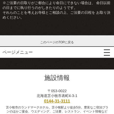
※ご法要の日取りがご都合により命日にできない場合は、 命日以前
の日までに執り行うのがしきたりのようです。
それらのことを考えお寺様とご相談の上、ご法要の日程を お取り決
めください。
このページのTOPに戻る
ページメニュー
施設情報
〒053-0022
北海道苫小牧市表町4-3-1
0144-31-3111
苫小牧市のランドマークホテル。苫小牧駅より徒歩5分。豊富なご宿泊プラ
ンのほかご宴会、ウエディング、ご法要、レストラン、イベント情報など