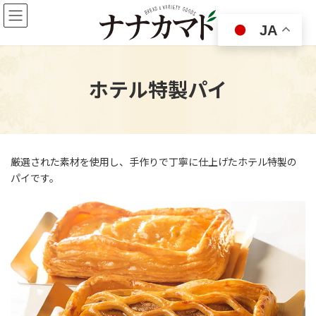
コ
ナ
ン
ビ
JA
テ
ゲ
ン
ー
ツ
シ
へ
ョ
ホテル特製パイ
ス
ン
キ
に
ッ
移
プ
動
厳選された素材を使用し、手作りで丁寧に仕上げたホテル特製の
パイです。