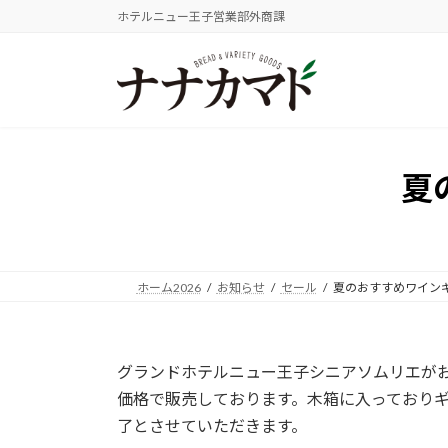
コ
ナ
ホテルニュー王子営業部外商課
ン
ビ
テ
ゲ
ン
ー
ツ
シ
へ
ョ
ス
ン
夏
キ
に
ッ
移
プ
動
ホーム2026
お知らせ
セール
夏のおすすめワイン
グランドホテルニュー王子シニアソムリエがお
価格で販売しております。木箱に入っており
了とさせていただきます。