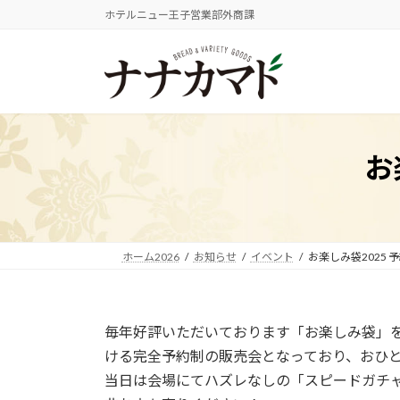
コ
ナ
ホテルニュー王子営業部外商課
ン
ビ
テ
ゲ
ン
ー
ツ
シ
へ
ョ
ス
ン
お
キ
に
ッ
移
プ
動
ホーム2026
お知らせ
イベント
お楽しみ袋2025
毎年好評いただいております「お楽しみ袋」
ける完全予約制の販売会となっており、おひ
当日は会場にてハズレなしの「スピードガチャ